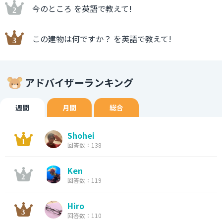
今のところ を英語で教えて!
この建物は何ですか？ を英語で教えて!
アドバイザーランキング
週間
月間
総合
Shohei
回答数：138
Ken
回答数：119
Hiro
回答数：110