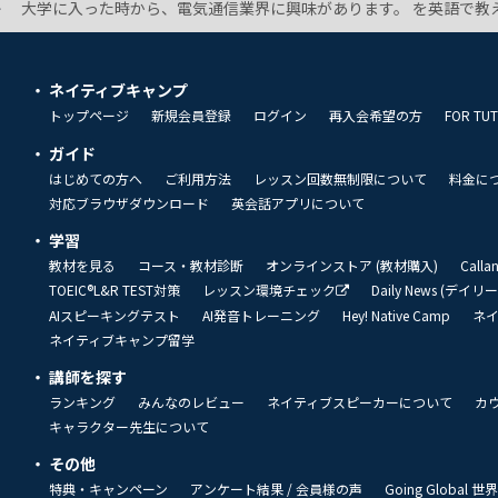
大学に入った時から、電気通信業界に興味があります。 を英語で教え
ネイティブキャンプ
トップページ
新規会員登録
ログイン
再入会希望の方
FOR TU
ガイド
はじめての方へ
ご利用方法
レッスン回数無制限について
料金に
対応ブラウザダウンロード
英会話アプリについて
学習
教材を見る
コース・教材診断
オンラインストア (教材購入)
Call
TOEIC®L&R TEST対策
レッスン環境チェック
Daily News (デイ
AIスピーキングテスト
AI発音トレーニング
Hey! Native Camp
ネ
ネイティブキャンプ留学
講師を探す
ランキング
みんなのレビュー
ネイティブスピーカーについて
カ
キャラクター先生について
その他
特典・キャンペーン
アンケート結果 / 会員様の声
Going Global