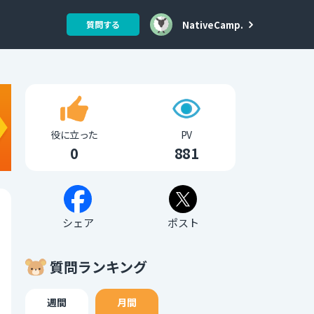
NativeCamp.
質問する
役に立った
PV
0
881
シェア
ポスト
質問ランキング
週間
月間