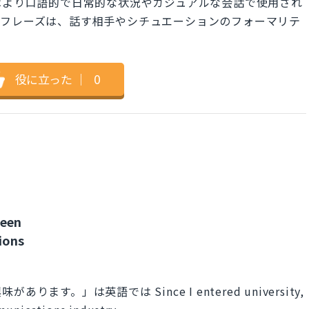
cination"はより口語的で日常的な状況やカジュアルな会話で使用され
のフレーズは、話す相手やシチュエーションのフォーマリテ
役に立った
｜
0
been
ions
。」は英語では Since I entered university,