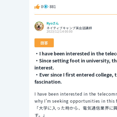
0
881
Ryoさん
ネイティブキャンプ英会話講師
2023/12/14 00:00
回答
・I have been interested in the tele
・Since setting foot in university, 
interest.
・Ever since I first entered college
fascination.
I have been interested in the telecomm
why I'm seeking opportunities in this f
「大学に入った時から、電気通信業界に
す。」