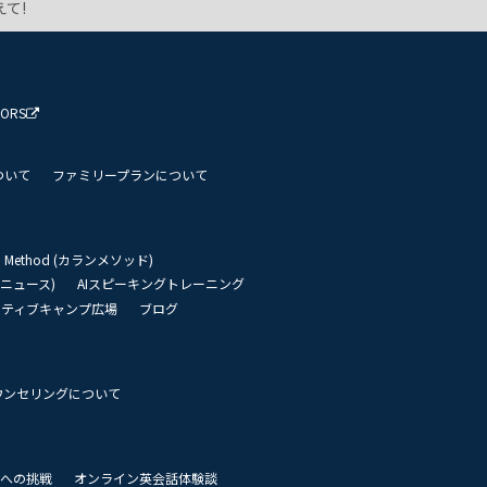
て!
TORS
ついて
ファミリープランについて
an Method (カランメソッド)
リーニュース)
AIスピーキングトレーニング
イティブキャンプ広場
ブログ
ウンセリングについて
 世界への挑戦
オンライン英会話体験談