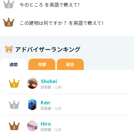
今のところ を英語で教えて!
この建物は何ですか？ を英語で教えて!
アドバイザーランキング
週間
月間
総合
Shohei
回答数：138
Ken
回答数：119
Hiro
回答数：110