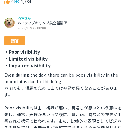
0
1,784
Ryoさん
ネイティブキャンプ英会話講師
2023/12/25 00:00
回答
・Poor visibility
・Limited visibility
・Impaired visibility
Even during the day, there can be poor visibility in the
mountains due to thick fog.
昼間でも、濃霧のために山では視界が悪くなることがありま
す。
Poor visibilityは主に視界が悪い、見通しが悪いという意味を
表し、通常、天候が悪い時や夜間、霧、雨、雪などで視界が阻
害される状況で使われます。また、比喩的な表現としてビジネ
スの世界では、未来予測が不確定であるときや全体像が見えに