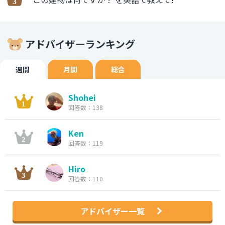
アドバイザーランキング
週間
月間
総合
Shohei
回答数：138
Ken
回答数：119
Hiro
回答数：110
アドバイザー一覧