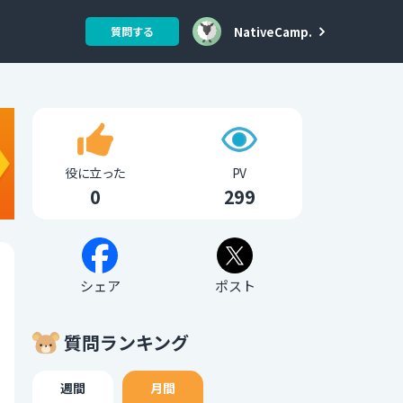
NativeCamp.
質問する
役に立った
PV
0
299
シェア
ポスト
質問ランキング
週間
月間