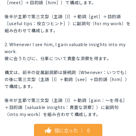
［meet］＋目的語［him］）で構成します。
後半が主節で第三文型（主語［I］＋動詞［get］＋目的語
［useful tips：役立つヒント］）に副詞句（for my work）を
組み合わせて構成します。
2. Whenever I see him, I gain valuable insights into my
work.
彼に会うたびに、仕事について貴重な洞察を得ます。
構文は、前半の従属副詞節は接続詞（Whenever：いつでも）
の後に第三文型（主語［I］＋動詞［see］＋目的語［him］）
で構成します。
後半が主節で第三文型（主語［I］＋動詞［gain：～を得る］
＋目的語［valuable insights：貴重な洞察］）に副詞句
（into my work）を組み合わせて構成します。
役に立った
｜
0