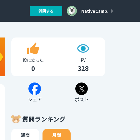
NativeCamp.
質問する
役に立った
PV
0
328
シェア
ポスト
質問ランキング
週間
月間