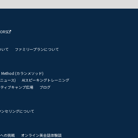
TORS
ついて
ファミリープランについて
an Method (カランメソッド)
リーニュース)
AIスピーキングトレーニング
イティブキャンプ広場
ブログ
ウンセリングについて
 世界への挑戦
オンライン英会話体験談