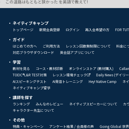
この道路はもともと狭かった を英語で教えて!
ネイティブキャンプ
トップページ
新規会員登録
ログイン
再入会希望の方
FOR TU
ガイド
はじめての方へ
ご利用方法
レッスン回数無制限について
料金に
対応ブラウザダウンロード
英会話アプリについて
学習
教材を見る
コース・教材診断
オンラインストア (教材購入)
Call
TOEIC®L&R TEST対策
レッスン環境チェック
Daily News (デイ
AIスピーキングテスト
AI発音トレーニング
Hey! Native Camp
ネ
ネイティブキャンプ留学
講師を探す
ランキング
みんなのレビュー
ネイティブスピーカーについて
カ
キャラクター先生について
その他
特典・キャンペーン
アンケート結果 / 会員様の声
Going Global