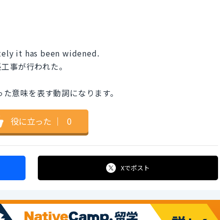
tely it has been widened.
張工事が行われた。
いった意味を表す動詞になります。
役に立った
｜
0
Xで
ポスト