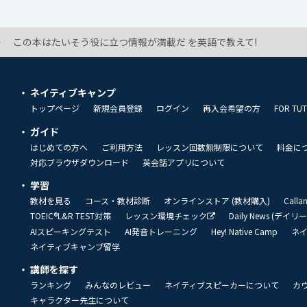
この本はたいそう役に立つ情報が満載だ を英語で教えて!
ネイティブキャンプ
トップページ
新規会員登録
ログイン
再入会希望の方
FOR TU
ガイド
はじめての方へ
ご利用方法
レッスン回数無制限について
料金に
対応ブラウザダウンロード
英会話アプリについて
学習
教材を見る
コース・教材診断
オンラインストア (教材購入)
Call
TOEIC®L&R TEST対策
レッスン環境チェック
Daily News (デイ
AIスピーキングテスト
AI発音トレーニング
Hey! Native Camp
ネ
ネイティブキャンプ留学
講師を探す
ランキング
みんなのレビュー
ネイティブスピーカーについて
カ
キャラクター先生について