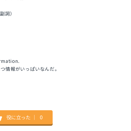
（副詞）
ormation.
立つ情報がいっぱいなんだ。
。
役に立った
｜
0