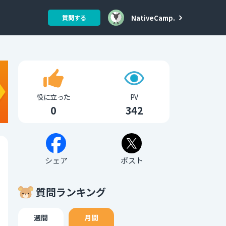
NativeCamp.
質問する
役に立った
PV
0
342
シェア
ポスト
質問ランキング
週間
月間