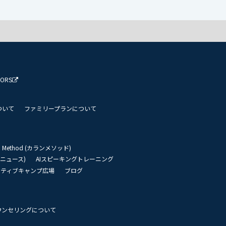
TORS
ついて
ファミリープランについて
an Method (カランメソッド)
リーニュース)
AIスピーキングトレーニング
イティブキャンプ広場
ブログ
ウンセリングについて