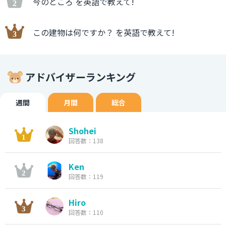
今のところ を英語で教えて!
この建物は何ですか？ を英語で教えて!
アドバイザーランキング
週間
月間
総合
Shohei
回答数：138
Ken
回答数：119
Hiro
回答数：110