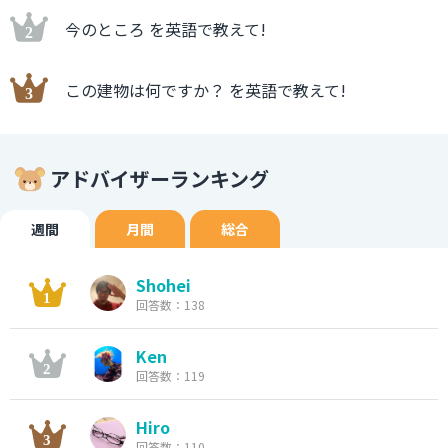
今のところ を英語で教えて!
この建物は何ですか？ を英語で教えて!
アドバイザーランキング
週間
月間
総合
Shohei
回答数：138
Ken
回答数：119
Hiro
回答数：110