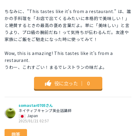
ちなみに、"This tastes like it's from a restaurant." は、誰
かの手料理を「お店で出てくるみたいに本格的で美味しい！」
と絶賛するときの最高の褒め言葉だよ。単に「美味しい」と言
うより、プロ級の腕前だね！って気持ちが伝わるんだ。友達や
家族にご飯をご馳走になった時に使ってみて！
Wow, this is amazing! This tastes like it's from a
restaurant.
うわー、これすごい！まるでレストランの味だよ。
役に立った
｜
0
somastar0705さん
ネイティブキャンプ英会話講師
Japan
2025/01/21 02:57
回答