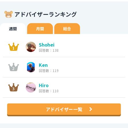
アドバイザーランキング
週間
月間
総合
Shohei
回答数：138
Ken
回答数：119
Hiro
回答数：110
アドバイザー一覧