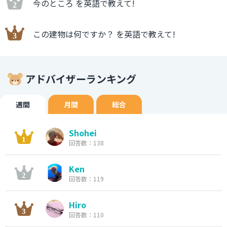
今のところ を英語で教えて!
この建物は何ですか？ を英語で教えて!
アドバイザーランキング
週間
月間
総合
Shohei
回答数：138
Ken
回答数：119
Hiro
回答数：110