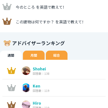
今のところ を英語で教えて!
この建物は何ですか？ を英語で教えて!
アドバイザーランキング
週間
月間
総合
Shohei
回答数：138
Ken
回答数：119
Hiro
回答数：110