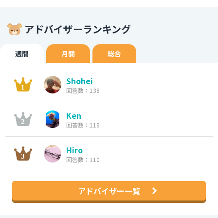
アドバイザーランキング
週間
月間
総合
Shohei
回答数：138
Ken
回答数：119
Hiro
回答数：110
アドバイザー一覧