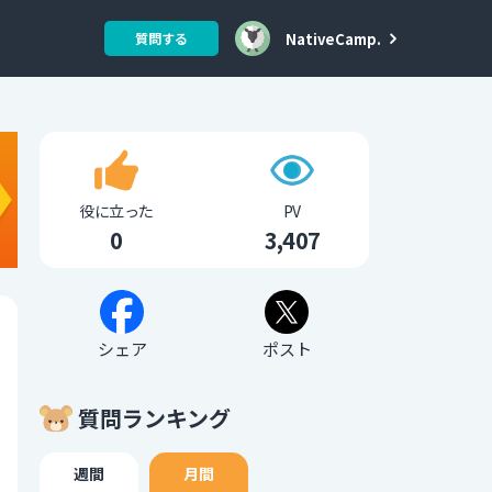
NativeCamp.
質問する
役に立った
PV
0
3,407
シェア
ポスト
質問ランキング
週間
月間