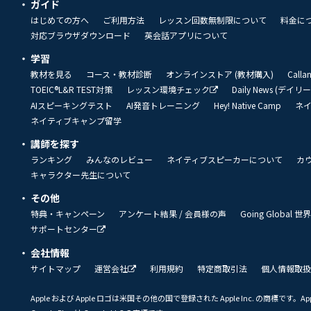
ガイド
はじめての方へ
ご利用方法
レッスン回数無制限について
料金に
対応ブラウザダウンロード
英会話アプリについて
学習
教材を見る
コース・教材診断
オンラインストア (教材購入)
Call
TOEIC®L&R TEST対策
レッスン環境チェック
Daily News (デイ
AIスピーキングテスト
AI発音トレーニング
Hey! Native Camp
ネ
ネイティブキャンプ留学
講師を探す
ランキング
みんなのレビュー
ネイティブスピーカーについて
カ
キャラクター先生について
その他
特典・キャンペーン
アンケート結果 / 会員様の声
Going Global
サポートセンター
会社情報
サイトマップ
運営会社
利用規約
特定商取引法
個人情報取扱
Apple および Apple ロゴは米国その他の国で登録された Apple Inc. の商標です。App 