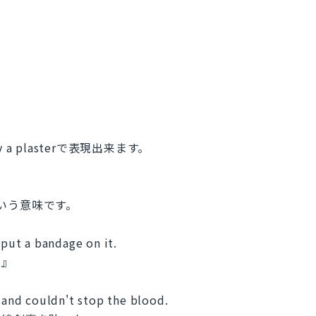
ly a plasterで表現出来ます。
という意味です。
 put a bandage on it.
い』
n and couldn't stop the blood.