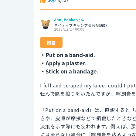
0
3,407
Ann_Bankerさん
ネイティブキャンプ英会話講師
2023/12/17 00:00
回答
・Put on a band-aid.
・Apply a plaster.
・Stick on a bandage.
I fell and scraped my knee, could I pu
転んで膝を擦り剥いたんですが、絆創膏
「Put on a band-aid」は、直
きや、皮膚が摩擦などで損傷したときな
決策を示す際にも使われます。例えば、
には至らない場合に「絆創膏を貼るよう