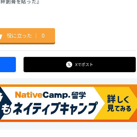
は絆創膏を貼った』
役に立った
｜
0
Xで
ポスト