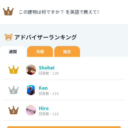
この建物は何ですか？ を英語で教えて!
アドバイザーランキング
週間
月間
総合
Shohei
回答数：138
Ken
回答数：119
Hiro
回答数：110