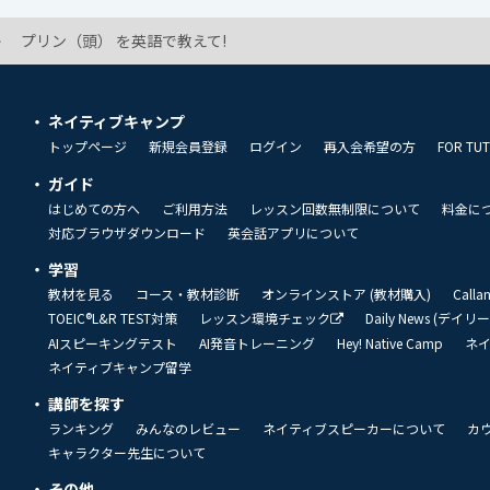
プリン（頭） を英語で教えて!
ネイティブキャンプ
トップページ
新規会員登録
ログイン
再入会希望の方
FOR TU
ガイド
はじめての方へ
ご利用方法
レッスン回数無制限について
料金に
対応ブラウザダウンロード
英会話アプリについて
学習
教材を見る
コース・教材診断
オンラインストア (教材購入)
Call
TOEIC®L&R TEST対策
レッスン環境チェック
Daily News (デイ
AIスピーキングテスト
AI発音トレーニング
Hey! Native Camp
ネ
ネイティブキャンプ留学
講師を探す
ランキング
みんなのレビュー
ネイティブスピーカーについて
カ
キャラクター先生について
その他