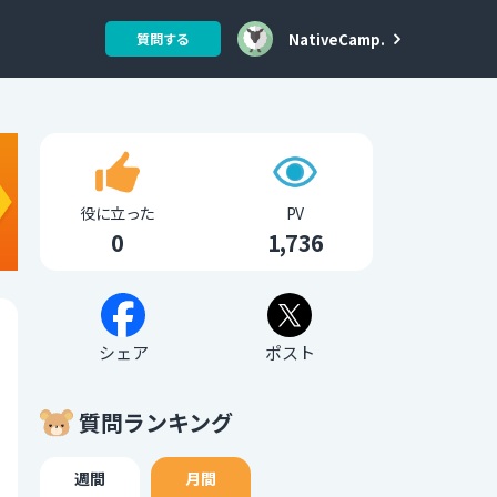
NativeCamp.
質問する
役に立った
PV
0
1,736
シェア
ポスト
質問ランキング
週間
月間