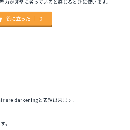
思考力が非常に劣っていると感じるときに使います。
役に立った
｜
0
r are darkeningと表現出来ます。
。
ます。