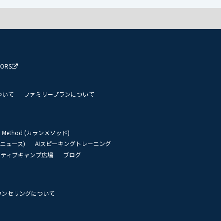
TORS
ついて
ファミリープランについて
an Method (カランメソッド)
リーニュース)
AIスピーキングトレーニング
イティブキャンプ広場
ブログ
ウンセリングについて