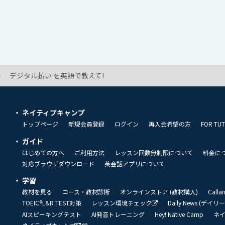
デジタル払い を英語で教えて!
ネイティブキャンプ
トップページ
新規会員登録
ログイン
再入会希望の方
FOR TU
ガイド
はじめての方へ
ご利用方法
レッスン回数無制限について
料金に
対応ブラウザダウンロード
英会話アプリについて
学習
教材を見る
コース・教材診断
オンラインストア (教材購入)
Call
TOEIC®L&R TEST対策
レッスン環境チェック
Daily News (デイ
AIスピーキングテスト
AI発音トレーニング
Hey! Native Camp
ネ