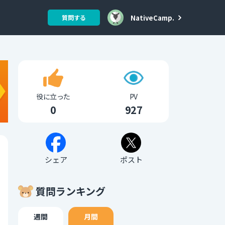
NativeCamp.
質問する
役に立った
PV
0
927
シェア
ポスト
質問ランキング
週間
月間