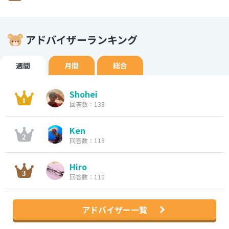
アドバイザーランキング
週間
月間
総合
Shohei
回答数：138
Ken
回答数：119
Hiro
回答数：110
アドバイザー一覧