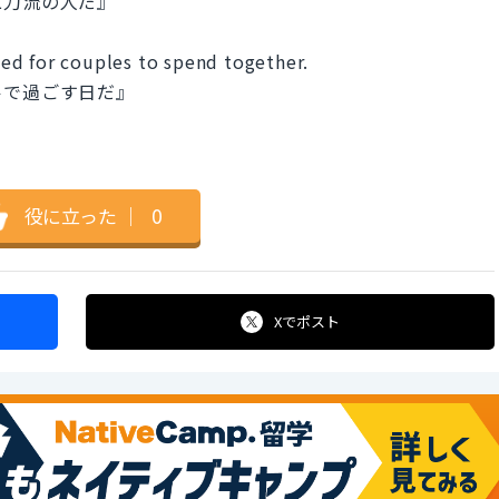
二刀流の人だ』
lled for couples to spend together.
ルで過ごす日だ』
役に立った
｜
0
Xで
ポスト