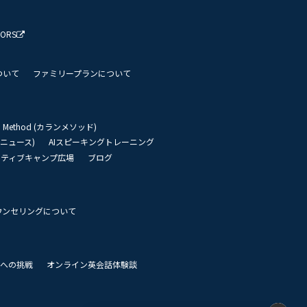
TORS
ついて
ファミリープランについて
an Method (カランメソッド)
リーニュース)
AIスピーキングトレーニング
イティブキャンプ広場
ブログ
ウンセリングについて
 世界への挑戦
オンライン英会話体験談