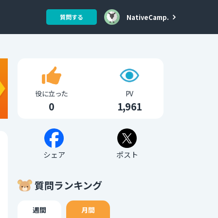
NativeCamp.
質問する
役に立った
PV
0
1,961
シェア
ポスト
質問ランキング
週間
月間