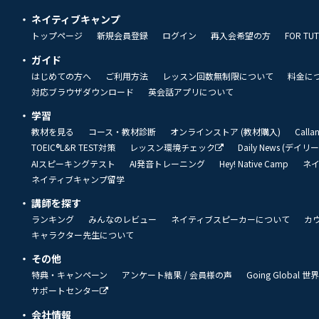
ネイティブキャンプ
トップページ
新規会員登録
ログイン
再入会希望の方
FOR TU
ガイド
はじめての方へ
ご利用方法
レッスン回数無制限について
料金に
対応ブラウザダウンロード
英会話アプリについて
学習
教材を見る
コース・教材診断
オンラインストア (教材購入)
Call
TOEIC®L&R TEST対策
レッスン環境チェック
Daily News (デイ
AIスピーキングテスト
AI発音トレーニング
Hey! Native Camp
ネ
ネイティブキャンプ留学
講師を探す
ランキング
みんなのレビュー
ネイティブスピーカーについて
カ
キャラクター先生について
その他
特典・キャンペーン
アンケート結果 / 会員様の声
Going Global
サポートセンター
会社情報