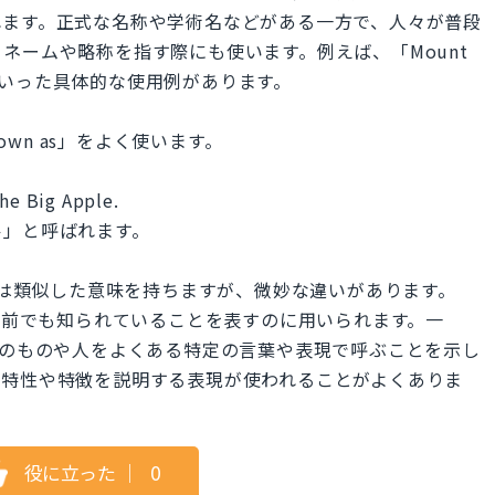
れます。正式な名称や学術名などがある一方で、人々が普段
ネームや略称を指す際にも使います。例えば、「Mount
i-san」といった具体的な使用例があります。
own as」をよく使います。
The Big Apple.
ル」と呼ばれます。
red to as"は類似した意味を持ちますが、微妙な違いがあります。
が別の名前でも知られていることを表すのに用いられます。一
"は、人々がそのものや人をよくある特定の言葉や表現で呼ぶことを示し
、特性や特徴を説明する表現が使われることがよくありま
役に立った
｜
0