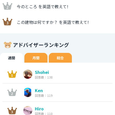
今のところ を英語で教えて!
この建物は何ですか？ を英語で教えて!
アドバイザーランキング
週間
月間
総合
Shohei
回答数：138
Ken
回答数：119
Hiro
回答数：110