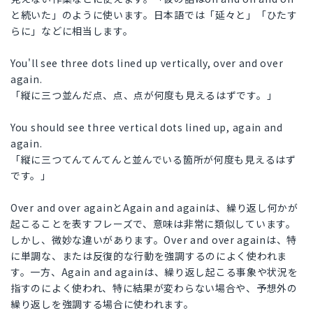
と続いた」のように使います。日本語では「延々と」「ひたす
らに」などに相当します。
You'll see three dots lined up vertically, over and over
again.
「縦に三つ並んだ点、点、点が何度も見えるはずです。」
You should see three vertical dots lined up, again and
again.
「縦に三つてんてんてんと並んでいる箇所が何度も見えるはず
です。」
Over and over againとAgain and againは、繰り返し何かが
起こることを表すフレーズで、意味は非常に類似しています。
しかし、微妙な違いがあります。Over and over againは、特
に単調な、または反復的な行動を強調するのによく使われま
す。一方、Again and againは、繰り返し起こる事象や状況を
指すのによく使われ、特に結果が変わらない場合や、予想外の
繰り返しを強調する場合に使われます。