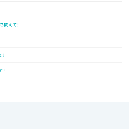
で教えて!
て!
て!