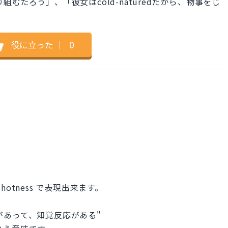
り組むだろう」、「彼女はcold-naturedだから、物事をじ
役に立った
｜
0
 of hotness で表現出来ます。
識があって、知覚反応がある"