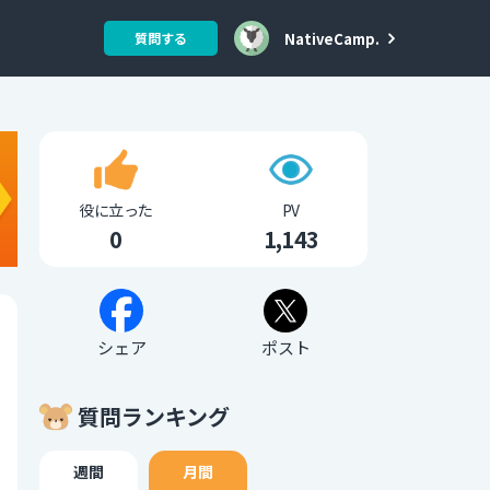
NativeCamp.
質問する
役に立った
PV
0
1,143
シェア
ポスト
質問ランキング
週間
月間