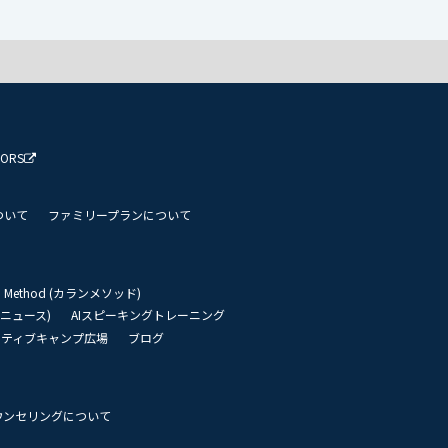
TORS
ついて
ファミリープランについて
an Method (カランメソッド)
リーニュース)
AIスピーキングトレーニング
イティブキャンプ広場
ブログ
ウンセリングについて