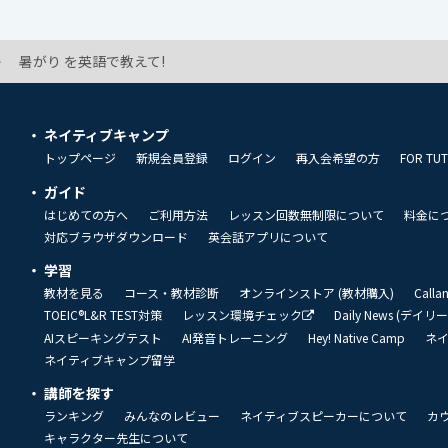
暑がり を英語で教えて!
ネイティブキャンプ
トップページ
新規会員登録
ログイン
再入会希望の方
FOR TU
ガイド
はじめての方へ
ご利用方法
レッスン回数無制限について
料金に
対応ブラウザダウンロード
英会話アプリについて
学習
教材を見る
コース・教材診断
オンラインストア (教材購入)
Call
TOEIC®L&R TEST対策
レッスン環境チェック
Daily News (デイ
AIスピーキングテスト
AI発音トレーニング
Hey! Native Camp
ネ
ネイティブキャンプ留学
講師を探す
ランキング
みんなのレビュー
ネイティブスピーカーについて
カ
キャラクター先生について