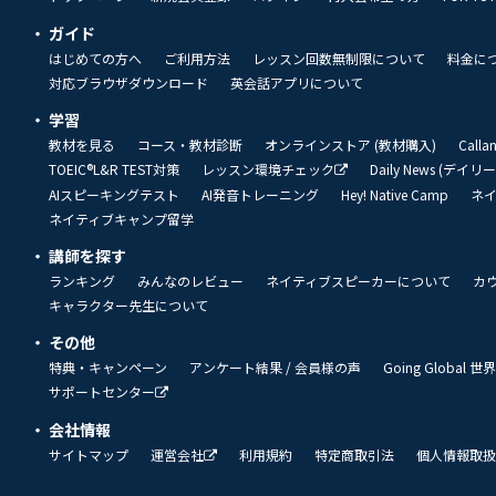
ガイド
はじめての方へ
ご利用方法
レッスン回数無制限について
料金に
対応ブラウザダウンロード
英会話アプリについて
学習
教材を見る
コース・教材診断
オンラインストア (教材購入)
Call
TOEIC®L&R TEST対策
レッスン環境チェック
Daily News (デイ
AIスピーキングテスト
AI発音トレーニング
Hey! Native Camp
ネ
ネイティブキャンプ留学
講師を探す
ランキング
みんなのレビュー
ネイティブスピーカーについて
カ
キャラクター先生について
その他
特典・キャンペーン
アンケート結果 / 会員様の声
Going Global
サポートセンター
会社情報
サイトマップ
運営会社
利用規約
特定商取引法
個人情報取扱