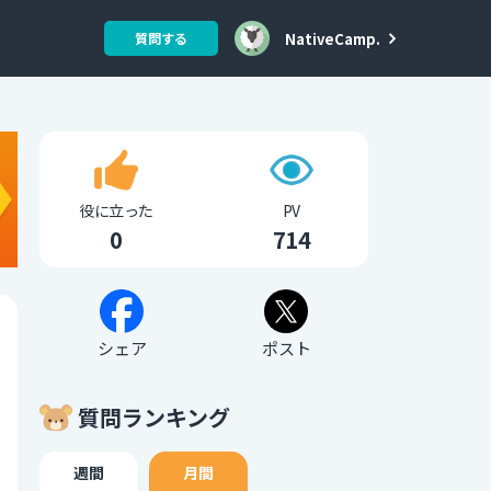
NativeCamp.
質問する
役に立った
PV
0
714
シェア
ポスト
質問ランキング
週間
月間