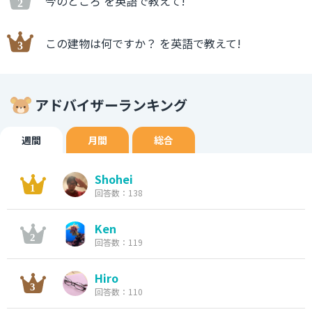
今のところ を英語で教えて!
この建物は何ですか？ を英語で教えて!
アドバイザーランキング
週間
月間
総合
Shohei
回答数：138
Ken
回答数：119
Hiro
回答数：110