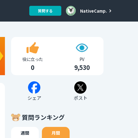
NativeCamp.
質問する
役に立った
PV
0
9,530
シェア
ポスト
質問ランキング
週間
月間