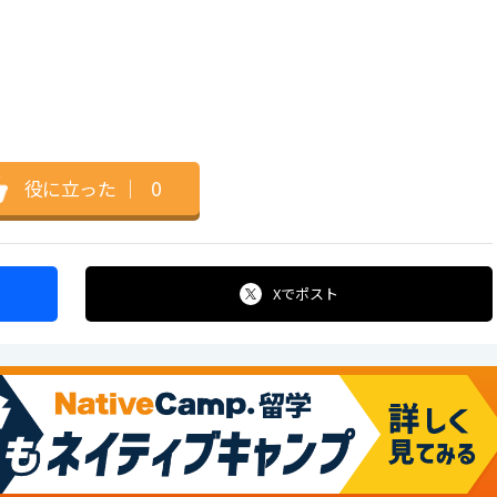
役に立った
｜
0
Xで
ポスト