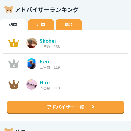
アドバイザーランキング
週間
月間
総合
Shohei
回答数：138
Ken
回答数：119
Hiro
回答数：110
アドバイザー一覧