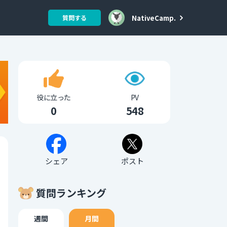
NativeCamp.
質問する
役に立った
PV
0
548
シェア
ポスト
質問ランキング
週間
月間