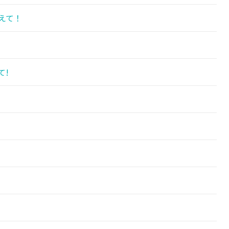
えて！
て!
!