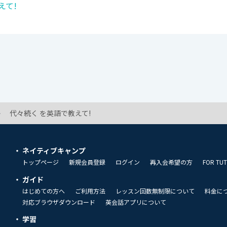
えて!
代々続く を英語で教えて!
ネイティブキャンプ
トップページ
新規会員登録
ログイン
再入会希望の方
FOR TU
ガイド
はじめての方へ
ご利用方法
レッスン回数無制限について
料金に
対応ブラウザダウンロード
英会話アプリについて
学習