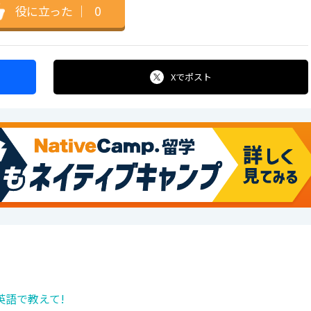
役に立った
｜
0
Xで
ポスト
語で教えて!