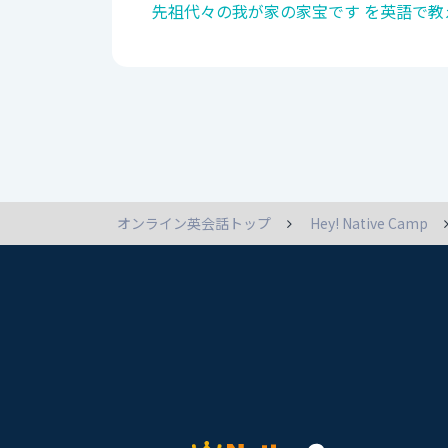
先祖代々の我が家の家宝です を英語で教
オンライン英会話トップ
Hey! Native Camp