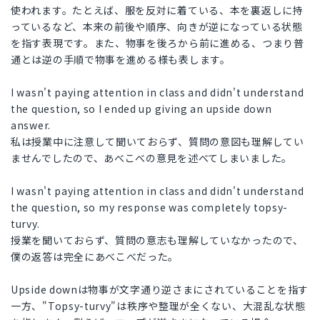
使われます。たとえば、服を反対に着ている、本を裏返しに持
っているなど、本来の前後や順序、向きが逆になっている状態
を指す表現です。また、物事を後ろから前に進める、つまり普
通とは逆の手順で物事を進める様も表します。
I wasn't paying attention in class and didn't understand
the question, so I ended up giving an upside down
answer.
私は授業中に注意して聞いておらず、質問の意図も理解してい
ませんでしたので、あべこべの意見を述べてしまいました。
I wasn't paying attention in class and didn't understand
the question, so my response was completely topsy-
turvy.
授業を聞いておらず、質問の意志も理解していなかったので、
僕の返答は完全にあべこべだった。
Upside downは物事が文字通り逆さまにされていることを指す
一方、"Topsy-turvy"は秩序や整理が全くない、大混乱な状態