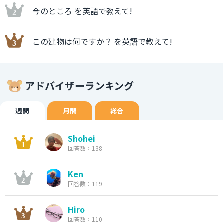
今のところ を英語で教えて!
この建物は何ですか？ を英語で教えて!
アドバイザーランキング
週間
月間
総合
Shohei
回答数：138
Ken
回答数：119
Hiro
回答数：110