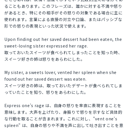
ることもあります。このフレーズは、誰かに対する不満や怒り
があるとき、特にその相手がその怒りの対象である場合に主に
使われます。言葉による直接の対立や口論、またはパッシブな
形での怒りの表現といった状況で使えます。
Upon finding out her saved dessert had been eaten, the
sweet-loving sister expressed her rage.
取っておいたスイーツが食べられてしまったことを知った時、
スイーツ好きの姉は怒りをあらわにした。
My sister, a sweets lover, vented her spleen when she
found out her saved dessert was eaten.
スイーツ好きの姉は、取っておいたデザートが食べられてしま
っていたことを知り、怒りをあらわにした。
Express one's rage は、自身の怒りを率直に表現することを
意味します。大声を上げたり、身振りで怒りを示すなど具体的
な行動を取ることが含まれます。これに対し、"vent one's
spleen" は、自身の怒りや不満を声に出して吐き出すことを意