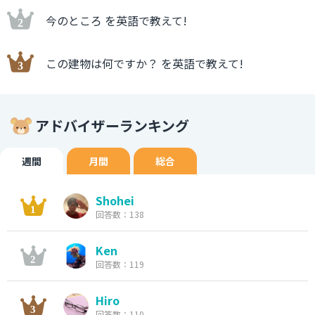
今のところ を英語で教えて!
この建物は何ですか？ を英語で教えて!
アドバイザーランキング
週間
月間
総合
Shohei
回答数：138
Ken
回答数：119
Hiro
回答数：110