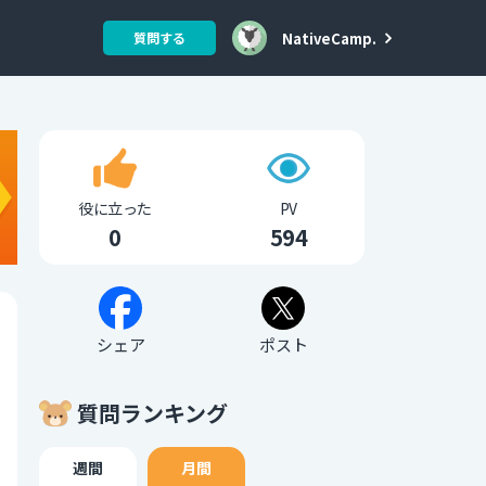
NativeCamp.
質問する
役に立った
PV
0
594
シェア
ポスト
質問ランキング
週間
月間