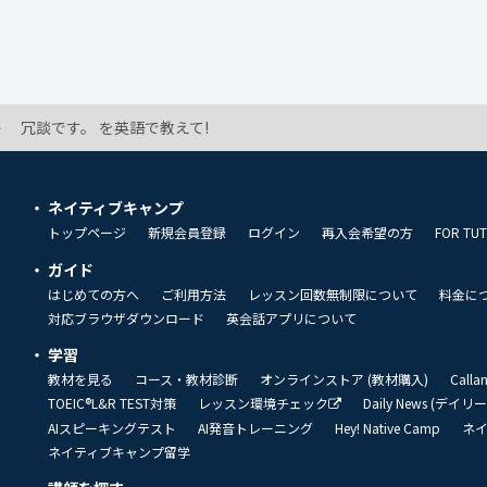
冗談です。 を英語で教えて!
ネイティブキャンプ
トップページ
新規会員登録
ログイン
再入会希望の方
FOR TU
ガイド
はじめての方へ
ご利用方法
レッスン回数無制限について
料金に
対応ブラウザダウンロード
英会話アプリについて
学習
教材を見る
コース・教材診断
オンラインストア (教材購入)
Call
TOEIC®L&R TEST対策
レッスン環境チェック
Daily News (デイ
AIスピーキングテスト
AI発音トレーニング
Hey! Native Camp
ネ
ネイティブキャンプ留学