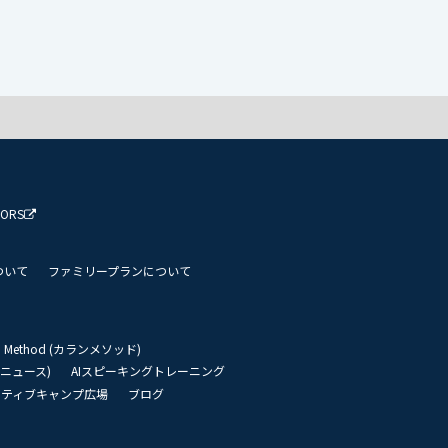
TORS
ついて
ファミリープランについて
an Method (カランメソッド)
リーニュース)
AIスピーキングトレーニング
イティブキャンプ広場
ブログ