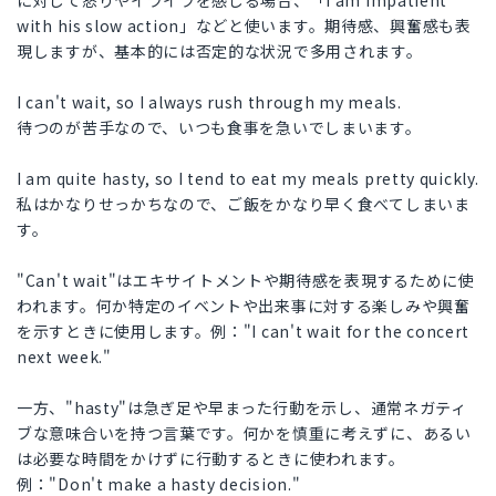
に対して怒りやイライラを感じる場合、「I am impatient
with his slow action」などと使います。期待感、興奮感も表
現しますが、基本的には否定的な状況で多用されます。
I can't wait, so I always rush through my meals.
待つのが苦手なので、いつも食事を急いでしまいます。
I am quite hasty, so I tend to eat my meals pretty quickly.
私はかなりせっかちなので、ご飯をかなり早く食べてしまいま
す。
"Can't wait"はエキサイトメントや期待感を表現するために使
われます。何か特定のイベントや出来事に対する楽しみや興奮
を示すときに使用します。例："I can't wait for the concert
next week."
一方、"hasty"は急ぎ足や早まった行動を示し、通常ネガティ
ブな意味合いを持つ言葉です。何かを慎重に考えずに、あるい
は必要な時間をかけずに行動するときに使われます。
例："Don't make a hasty decision."