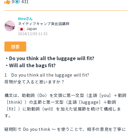
0
431
Hiroさん
ネイティブキャンプ英会話講師
Japan
2024/12/05 11:32
回答
・Do you think all the luggage will fit?
・Will all the bags fit?
1 Do you think all the luggage will fit?
荷物が全て入ると思いますか？
構文は、助動詞（Do）を文頭に第一文型（主語［you］＋動詞
［think］）の主節と第一文型（主語［luggage］＋動詞
［fit］）に助動詞（will）を加えた従属節を続けて構成しま
す。
疑問形で Do you think ～ を使うことで、相手の意見を丁寧に