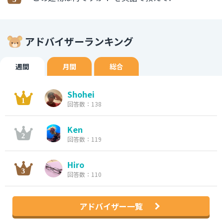
アドバイザーランキング
週間
月間
総合
Shohei
回答数：138
Ken
回答数：119
Hiro
回答数：110
アドバイザー一覧