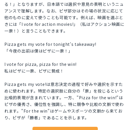
る！」となりますが、日本語では選択や意見の表明というニュ
アンスで理解します。なお、ピザ部分はその場の状況に応じて
他のものに変えて使うことも可能です。例えば、映画を選ぶと
きには「I vote for action movies!」（私はアクション映画に
一票！）と言うこともできます。
Pizza gets my vote for tonight's takeaway!
「今夜の出前は僕はピザに一票！」
I vote for pizza, pizza for the win!
私はピザに一票、ピザに賛成！
Pizza gets my vote!は意志決定の過程で好みや選択を示すた
めに使われます。特定の選択肢に自分の「票」を投じるという
比喩的表現が含まれています。一方、"Pizza for the win!"は
ピザの優秀さ、優位性を強調し、特に競争や比較の文脈で使わ
れます。"For the win"はゲームやスポーツの文脈から来てお
り、ピザが「勝者」であることを示します。