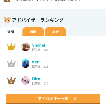
アドバイザーランキング
週間
月間
総合
Shohei
回答数：138
Ken
回答数：119
Hiro
回答数：110
アドバイザー一覧