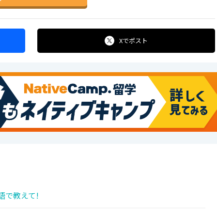
Xで
ポスト
語で教えて!