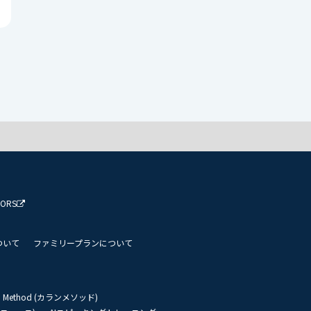
TORS
ついて
ファミリープランについて
an Method (カランメソッド)