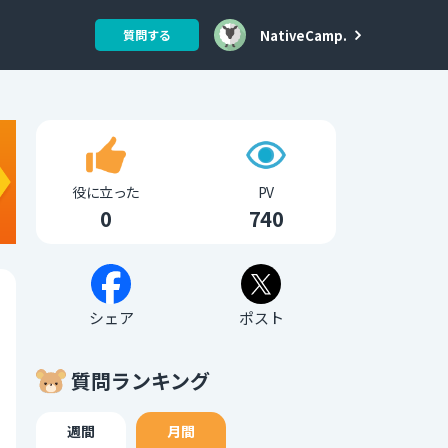
NativeCamp.
質問する
役に立った
PV
0
740
シェア
ポスト
質問ランキング
週間
月間