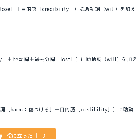
e］＋目的語［credibility］）に助動詞（will）を加え
ty］＋be動詞＋過去分詞［lost］）に助動詞（will）を加え
harm：傷つける］＋目的語［credibility］）に助動
役に立った
｜
0