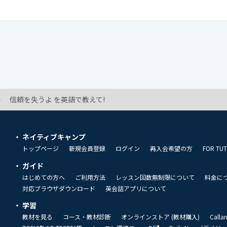
信頼を失うよ を英語で教えて!
ネイティブキャンプ
トップページ
新規会員登録
ログイン
再入会希望の方
FOR TU
ガイド
はじめての方へ
ご利用方法
レッスン回数無制限について
料金に
対応ブラウザダウンロード
英会話アプリについて
学習
教材を見る
コース・教材診断
オンラインストア (教材購入)
Call