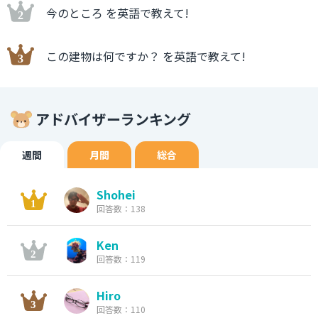
今のところ を英語で教えて!
この建物は何ですか？ を英語で教えて!
アドバイザーランキング
週間
月間
総合
Shohei
回答数：138
Ken
回答数：119
Hiro
回答数：110