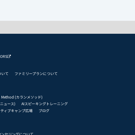
TORS
ついて
ファミリープランについて
an Method (カランメソッド)
リーニュース)
AIスピーキングトレーニング
イティブキャンプ広場
ブログ
ウンセリングについて