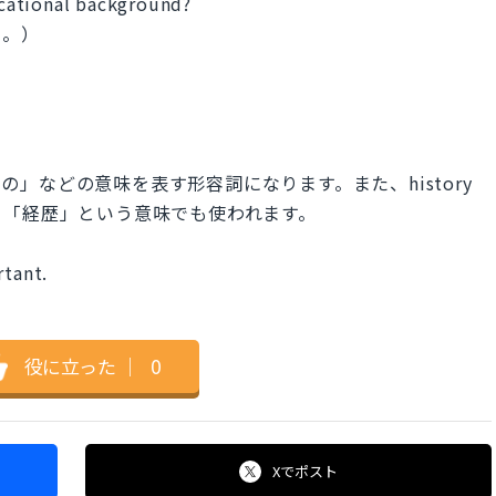
ducational background?
い。）
学の」などの意味を表す形容詞になります。また、history
、「経歴」という意味でも使われます。
rtant.
）
役に立った
｜
0
Xで
ポスト