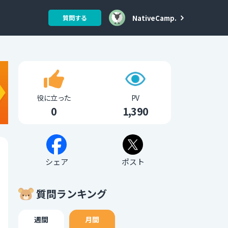
NativeCamp.
質問する
役に立った
PV
0
1,390
シェア
ポスト
質問ランキング
週間
月間