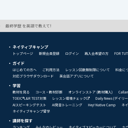
最終学歴 を英語で教えて!
ネイティブキャンプ
トップページ
新規会員登録
ログイン
再入会希望の方
FOR TU
ガイド
はじめての方へ
ご利用方法
レッスン回数無制限について
料金に
対応ブラウザダウンロード
英会話アプリについて
学習
教材を見る
コース・教材診断
オンラインストア (教材購入)
Call
TOEIC®L&R TEST対策
レッスン環境チェック
Daily News (デイ
AIスピーキングテスト
AI発音トレーニング
Hey! Native Camp
ネ
ネイティブキャンプ留学
講師を探す
ランキング
みんなのレビュー
ネイティブスピーカーについて
カ