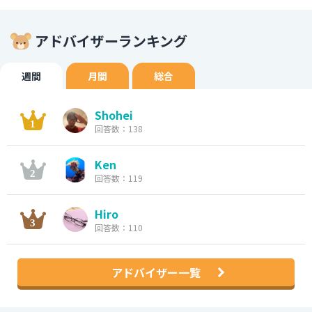
アドバイザーランキング
週間
月間
総合
Shohei
回答数：138
Ken
回答数：119
Hiro
回答数：110
アドバイザー一覧