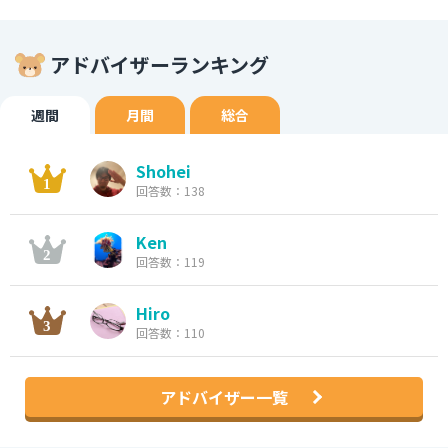
アドバイザーランキング
週間
月間
総合
Shohei
回答数：138
Ken
回答数：119
Hiro
回答数：110
アドバイザー一覧