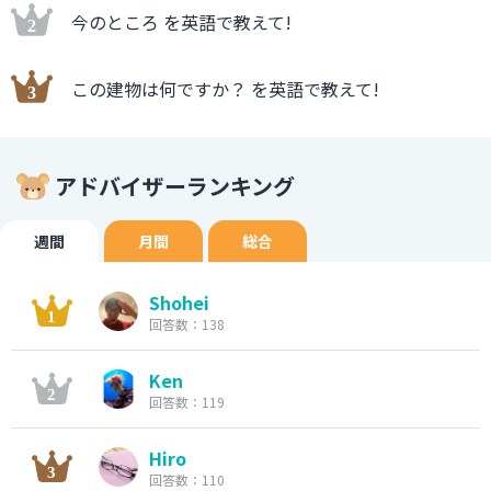
今のところ を英語で教えて!
この建物は何ですか？ を英語で教えて!
アドバイザーランキング
週間
月間
総合
Shohei
回答数：138
Ken
回答数：119
Hiro
回答数：110