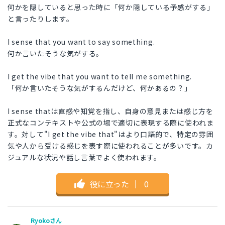
何かを隠していると思った時に「何か隠している予感がする」
と言ったりします。
I sense that you want to say something.
何か言いたそうな気がする。
I get the vibe that you want to tell me something.
「何か言いたそうな気がするんだけど、何かあるの？」
I sense thatは直感や知覚を指し、自身の意見または感じ方を
正式なコンテキストや公式の場で適切に表現する際に使われま
す。対して"I get the vibe that"はより口語的で、特定の雰囲
気や人から受ける感じを表す際に使われることが多いです。カ
ジュアルな状況や話し言葉でよく使われます。
役に立った
｜
0
Ryokoさん