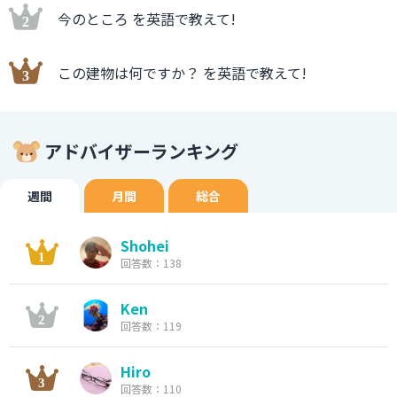
今のところ を英語で教えて!
この建物は何ですか？ を英語で教えて!
アドバイザーランキング
週間
月間
総合
Shohei
回答数：138
Ken
回答数：119
Hiro
回答数：110