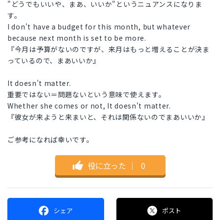
"どうでもいいや、まあ、いいか"というニュアンスになりま
す。
I don't have a budget for this month, but whatever
because next month is set to be more.
『今月は予算がないのですが、来月はもっと増えることが決ま
っているので、まあいいか』
It doesn't matter.
重要ではない＝問題ないという意味で使えます。
Whether she comes or not, It doesn't matter.
『彼女が来ようと来まいと、それは関係ないのでまあいいか』
ご参考になれば幸いです。
役に立った
｜
0
シェア
ポスト