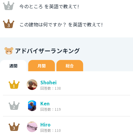
今のところ を英語で教えて!
この建物は何ですか？ を英語で教えて!
アドバイザーランキング
週間
月間
総合
Shohei
回答数：138
Ken
回答数：119
Hiro
回答数：110