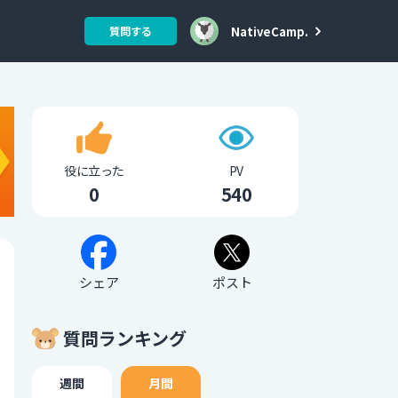
NativeCamp.
質問する
役に立った
PV
0
540
シェア
ポスト
質問ランキング
週間
月間