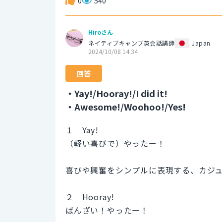
0
540
Hiroさん
ネイティブキャンプ英会話講師
Japan
2024/10/08 14:34
回答
・Yay!/Hooray!/I did it!
・Awesome!/Woohoo!/Yes!
１ Yay!
（軽い喜びで）やったー！
喜びや興奮をシンプルに表現する、カジ
２ Hooray!
ばんざい！やったー！