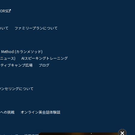
TORS
ついて
ファミリープランについて
an Method (カランメソッド)
リーニュース)
AIスピーキングトレーニング
イティブキャンプ広場
ブログ
ウンセリングについて
 世界への挑戦
オンライン英会話体験談