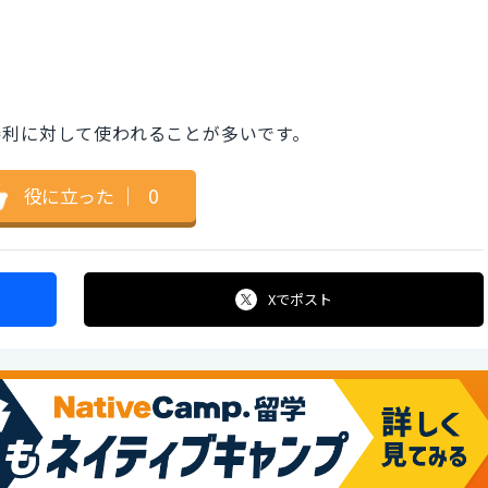
勝利に対して使われることが多いです。
役に立った
｜
0
Xで
ポスト