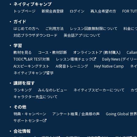
ネイティブキャンプ
トップページ
新規会員登録
ログイン
再入会希望の方
FOR TU
ガイド
はじめての方へ
ご利用方法
レッスン回数無制限について
料金に
対応ブラウザダウンロード
英会話アプリについて
学習
教材を見る
コース・教材診断
オンラインストア (教材購入)
Call
TOEIC®L&R TEST対策
レッスン環境チェック
Daily News (デイ
AIスピーキングテスト
AI発音トレーニング
Hey! Native Camp
ネ
ネイティブキャンプ留学
講師を探す
ランキング
みんなのレビュー
ネイティブスピーカーについて
カ
キャラクター先生について
その他
特典・キャンペーン
アンケート結果 / 会員様の声
Going Global
サポートセンター
会社情報