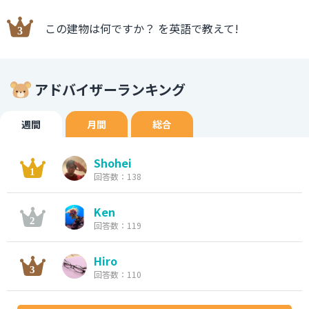
この建物は何ですか？ を英語で教えて!
アドバイザーランキング
週間
月間
総合
Shohei
回答数：138
Ken
回答数：119
Hiro
回答数：110