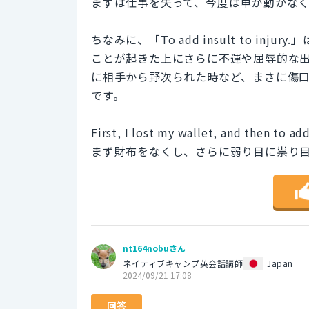
まずは仕事を失って、今度は車が動かな
ちなみに、「To add insult to i
ことが起きた上にさらに不運や屈辱的な
に相手から野次られた時など、まさに傷
です。
First, I lost my wallet, and then to add
まず財布をなくし、さらに弱り目に祟り
nt164nobuさん
ネイティブキャンプ英会話講師
Japan
2024/09/21 17:08
回答