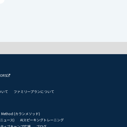
TORS
ついて
ファミリープランについて
an Method (カランメソッド)
リーニュース)
AIスピーキングトレーニング
イティブキャンプ広場
ブログ