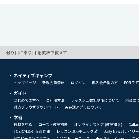
弱り目に祟り目 を英語で教えて!
ネイティブキャンプ
トップページ
新規会員登録
ログイン
再入会希望の方
FOR TU
ガイド
はじめての方へ
ご利用方法
レッスン回数無制限について
料金に
対応ブラウザダウンロード
英会話アプリについて
学習
教材を見る
コース・教材診断
オンラインストア (教材購入)
Call
TOEIC®L&R TEST対策
レッスン環境チェック
Daily News (デイ
AIスピーキングテスト
AI発音トレーニング
Hey! Native Camp
ネ