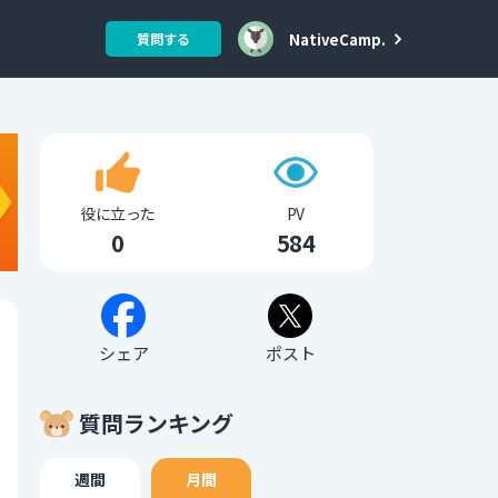
NativeCamp.
質問する
役に立った
PV
0
584
シェア
ポスト
質問ランキング
週間
月間