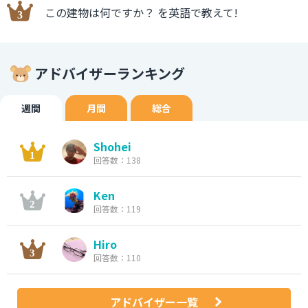
この建物は何ですか？ を英語で教えて!
アドバイザーランキング
週間
月間
総合
Shohei
回答数：138
Ken
回答数：119
Hiro
回答数：110
アドバイザー一覧