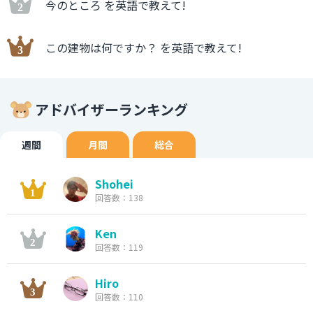
今のところ を英語で教えて!
この建物は何ですか？ を英語で教えて!
アドバイザーランキング
週間
月間
総合
Shohei
回答数：138
Ken
回答数：119
Hiro
回答数：110